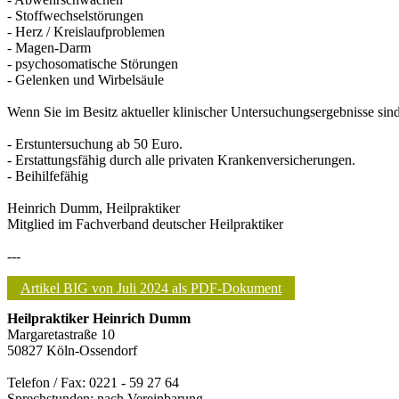
- Stoffwechselstörungen
- Herz / Kreislaufproblemen
- Magen-Darm
- psychosomatische Störungen
- Gelenken und Wirbelsäule
Wenn Sie im Besitz aktueller klinischer Untersuchungsergebnisse sind 
- Erstuntersuchung ab 50 Euro.
- Erstattungsfähig durch alle privaten Krankenversicherungen.
- Beihilfefähig
Heinrich Dumm, Heilpraktiker
Mitglied im Fachverband deutscher Heilpraktiker
---
Artikel BIG von Juli 2024 als PDF-Dokument
Heilpraktiker Heinrich Dumm
Margaretastraße 10
50827 Köln-Ossendorf
Telefon / Fax: 0221 - 59 27 64
Sprechstunden: nach Vereinbarung